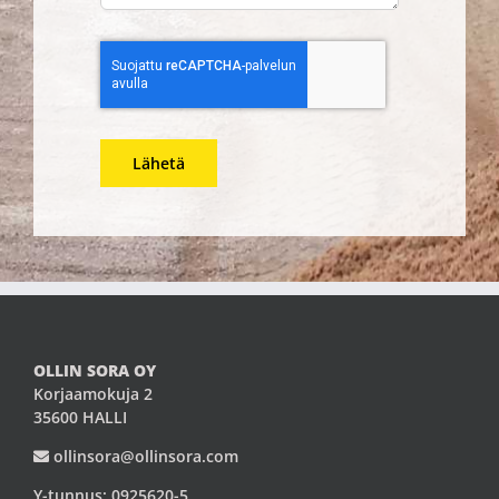
Lähetä
OLLIN SORA OY
Korjaamokuja 2
35600 HALLI
ollinsora@ollinsora.com
Y-tunnus: 0925620-5