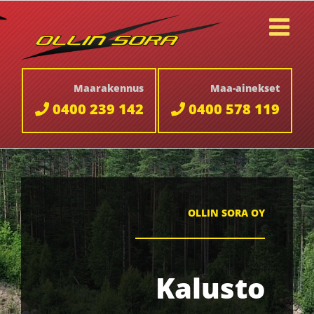
Skip
to
content
Maarakennus
Maa-ainekset
0400 239 142
0400 578 119
OLLIN SORA OY
Kalusto