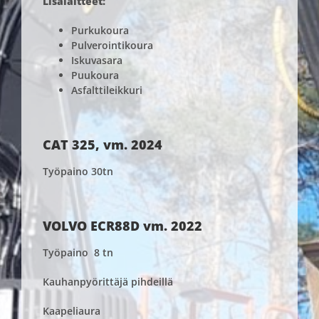
Lisälaitteet:
Purkukoura
Pulverointikoura
Iskuvasara
Puukoura
Asfalttileikkuri
CAT 325, vm. 2024
Työpaino 30tn
VOLVO ECR88D vm. 2022
Työpaino 8 tn
Kauhanpyörittäjä pihdeillä
Kaapeliaura