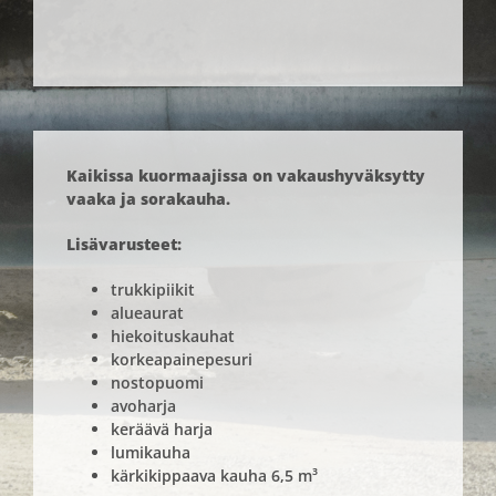
Kaikissa kuormaajissa on vakaushyväksytty
vaaka ja sorakauha.
Lisävarusteet:
trukkipiikit
alueaurat
hiekoituskauhat
korkeapainepesuri
nostopuomi
avoharja
keräävä harja
lumikauha
kärkikippaava kauha 6,5 m³