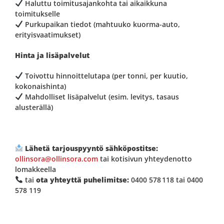
Haluttu toimitusajankohta tai aikaikkuna
toimitukselle
Purkupaikan tiedot (mahtuuko kuorma-auto,
erityisvaatimukset)
Hinta ja lisäpalvelut
Toivottu hinnoittelutapa (per tonni, per kuutio,
kokonaishinta)
Mahdolliset lisäpalvelut (esim. levitys, tasaus
alusterällä)
Lähetä tarjouspyyntö sähköpostitse:
ollinsora@ollinsora.com
tai
kotisivun
yhteydenotto
lomakkeella
tai
ota yhteyttä puhelimitse
:
0400 578 118 tai 0400
578 119