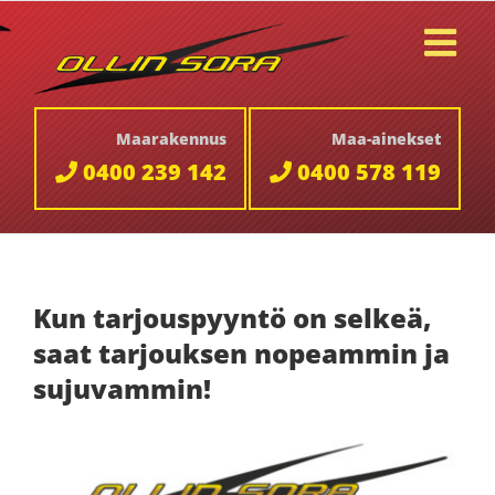
Skip
to
content
Maarakennus
Maa-ainekset
0400 239 142
0400 578 119
Kun tarjouspyyntö on selkeä,
saat tarjouksen nopeammin ja
sujuvammin!
Katso
kuvaa
isompana