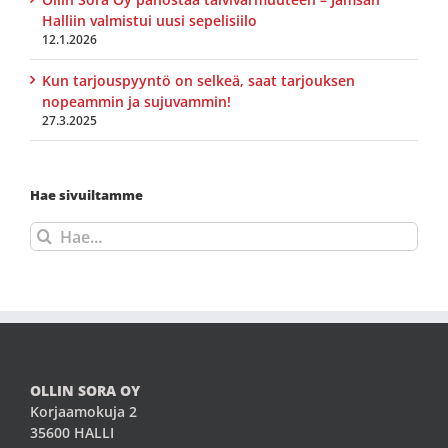
Halliin valmistui uusi sepelisiilo
12.1.2026
Kun tarjouspyyntö on selkeä, saat tarjouksen
nopeammin ja sujuvammin!
27.3.2025
Hae sivuiltamme
Etsi
...
OLLIN SORA OY
Korjaamokuja 2
35600 HALLI