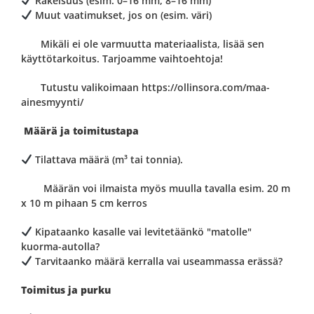
Rakeisuus (esim. 0–16 mm, 8–16 mm)
Muut vaatimukset, jos on (esim. väri)
Mikäli ei ole varmuutta materiaalista, lisää sen
käyttötarkoitus. Tarjoamme vaihtoehtoja!
Tutustu valikoimaan https://ollinsora.com/maa-
ainesmyynti/
Määrä ja toimitustapa
Tilattava määrä (m³ tai tonnia).
Määrän voi ilmaista myös muulla tavalla esim. 20 m
x 10 m pihaan 5 cm kerros
Kipataanko kasalle vai levitetäänkö "matolle"
kuorma-autolla?
Tarvitaanko määrä kerralla vai useammassa erässä?
Toimitus ja purku