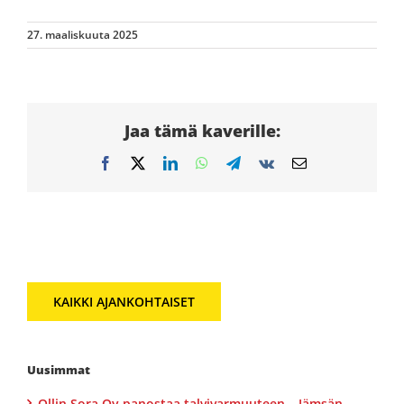
27. maaliskuuta 2025
Jaa tämä kaverille:
Facebook
X
LinkedIn
WhatsApp
Telegram
Vk
Sähköposti
KAIKKI AJANKOHTAISET
Uusimmat
Ollin Sora Oy panostaa talvivarmuuteen – Jämsän